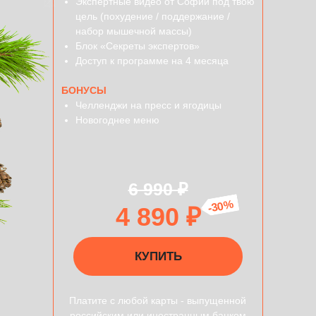
Экспертные видео от Софии под твою
цель (похудение / поддержание /
набор мышечной массы)
Блок «Секреты экспертов»
Доступ к программе на 4 месяца
БОНУСЫ
Челленджи на пресс и ягодицы
Новогоднее меню
6 990 ₽
-30%
4 890 ₽
КУПИТЬ
Платите с любой карты - выпущенной
российским или иностранным банком