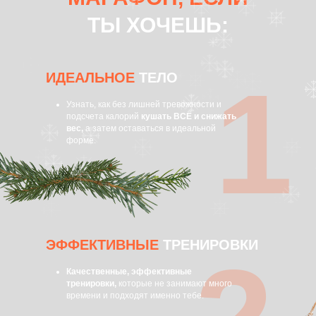
ТЫ ХОЧЕШЬ:
1
ИДЕАЛЬНОЕ
ТЕЛО
Узнать, как без лишней тревожности и
подсчета калорий
кушать ВСЁ и снижать
вес,
а затем оставаться в идеальной
форме.
ЭФФЕКТИВНЫЕ
ТРЕНИРОВКИ
Качественные, эффективные
тренировки,
которые не занимают много
времени и подходят именно тебе.