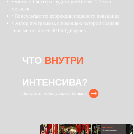
• Фитнес-блоггер с аудиторией более 1,7 млн
человек
• Консультант по коррекции пищевого поведения
• Автор программы, с помощью которой создали
тело мечты более 30 000 девушек
ЧТО
ВНУТРИ
ИНТЕНСИВА?
Листайте, чтобы увидеть больше