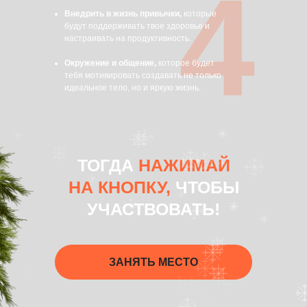
4
Внедрить в жизнь привычки,
которые
будут поддерживать твое здоровье и
настраивать на продуктивность.
Окружение и общение,
которое будет
тебя мотивировать создавать не только
идеальное тело, но и яркую жизнь.
ТОГДА
НАЖИМАЙ
НА КНОПКУ,
ЧТОБЫ
УЧАСТВОВАТЬ!
ЗАНЯТЬ МЕСТО