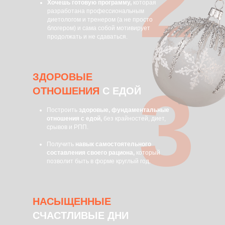
2
Хочешь готовую программу,
которая
разработана профессиональным
диетологом и тренером (а не просто
блогером) и сама собой мотивирует
продолжать и не сдаваться.
ЗДОРОВЫЕ
3
ОТНОШЕНИЯ
С ЕДОЙ
Построить
здоровые, фундаментальные
отношения с едой,
без крайностей, диет,
срывов и РПП.
Получить
навык самостоятельного
составления своего рациона,
который
позволит быть в форме круглый год.
НАСЫЩЕННЫЕ
СЧАСТЛИВЫЕ ДНИ