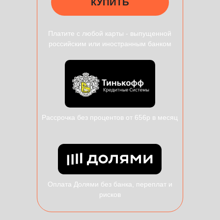
КУПИТЬ
Платите с любой карты - выпущенной
российским или иностранным банком
Рассрочка без процентов от 656р в месяц
Оплата Долями без банка, переплат и
рисков