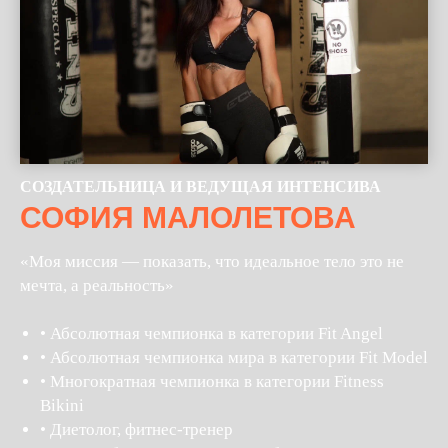
СОЗДАТЕЛЬНИЦА И ВЕДУЩАЯ ИНТЕНСИВА
СОФИЯ МАЛОЛЕТОВА
«Моя миссия — показать, что идеальное тело это не
мечта, а реальность»
• Абсолютная чемпионка в категории Fit Angel
• Абсолютная чемпионка мира в категории Fit Model
• Многократная чемпионка в категории Fitness
Bikini
• Диетолог, фитнес-тренер