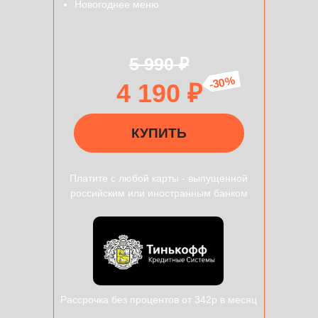
Новогоднее меню
5 990 ₽
-30%
4 190 ₽
КУПИТЬ
Платите с любой карты - выпущенной
российским или иностранным банком
Рассрочка без процентов от 342р в месяц